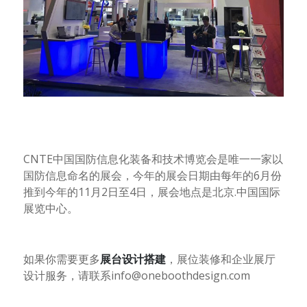
CNTE
中国国防信息化装备和技术博览会是唯一一家以
国防信息命名的展会，今年的展会日期由每年的
6
月份
推到今年的
11
月
2
日至
4
日，展会地点是北京
.
中国国际
展览中心。
如果你需要更多
展台设计搭建
，展位装修和企业展厅
设计服务，请联系
info@oneboothdesign.com