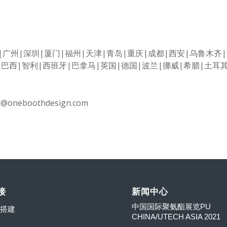
|
广州
|
深圳
|
厦门
|
福州
|
天津
|
青岛
|
重庆
|
成都
|
西安
|
乌鲁木齐
|
|
巴西
|
智利
|
西班牙
|
巴拿马
|
英国
|
德国
|
波兰
|
挪威
|
希腊
|
土耳
o@oneboothdesign.com
接
新闻中心
中国国际聚氨酯展览PU
搭建
CHINA/UTECH ASIA 2021