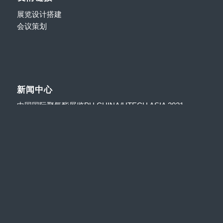
展览设计搭建
会议策划
新闻中心
中国国际聚氨酯展览PU CHINA/UTECH ASIA 2021
2021年的IAAPA亚洲博览会将从澳门转移到上海举办
ITES深圳工业展设计搭建
上海国际纺织供应链工业博览会成功举办！
广州设计周盛大开幕-全球一站式展台设计搭建服务！