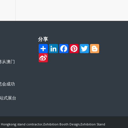
分享
Share
LinkedIn
Facebook
Pinterest
Twitter
Blogger
Sina
Weibo
会将从澳门
览会成功
站式展台
ongkong stand contractor,Exhibition Booth Design,Exhibition Stand